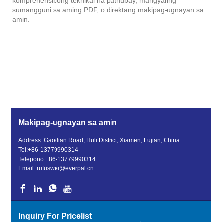
komprehensibong teknikal na patnubay, mangyaring
sumangguni sa aming PDF, o direktang makipag-ugnayan sa
amin.
Makipag-ugnayan sa amin
Address: Gaodian Road, Huli District, Xiamen, Fujian, China
Tel:
+86-13779990314
Telepono:
+86-13779990314
Email:
rufuswei@everpal.cn
Inquiry For Pricelist